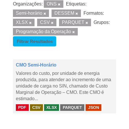
Organizações:
ONS
Etiquetas:
Semi-horário
DESSEM
Formatos:
XLSX
CSV
PARQUET
Grupos:
Programação da Operação
Filtrar Resultados
CMO Semi-Horário
Valores do custo, por unidade de energia
produzida, para atender ao incremento de uma
unidade de carga no SIN, chamado de Custo
Marginal de Operação – CMO. Este CMO é
estimado...
PDF
CSV
XLSX
PARQUET
JSON