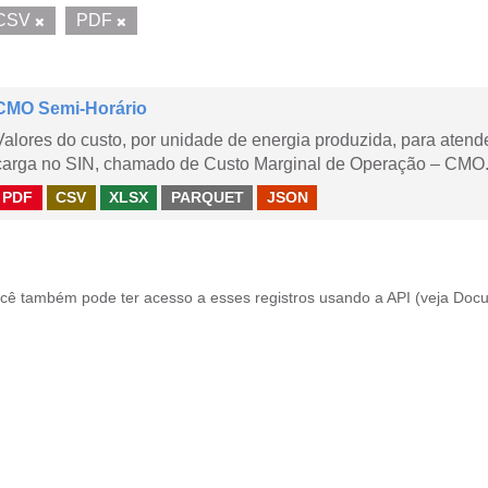
CSV
PDF
CMO Semi-Horário
Valores do custo, por unidade de energia produzida, para aten
carga no SIN, chamado de Custo Marginal de Operação – CMO.
PDF
CSV
XLSX
PARQUET
JSON
cê também pode ter acesso a esses registros usando a
API
(veja
Docu