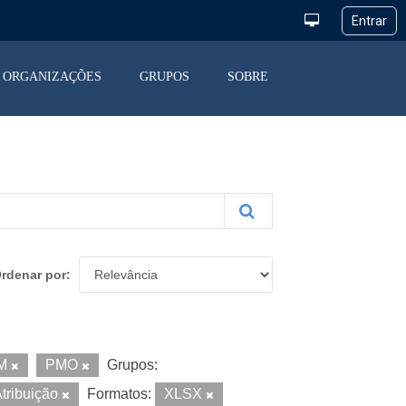
ORGANIZAÇÕES
GRUPOS
SOBRE
rdenar por
M
PMO
Grupos:
tribuição
Formatos:
XLSX