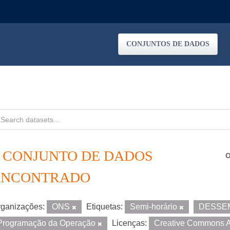
CONJUNTOS DE DADOS
1 CONJUNTO DE DADOS
O
ENCONTRADO
ganizações:
ONS
Etiquetas:
Semi-horário
DESSE
Programação da Operação
Licenças:
Creative Commons A