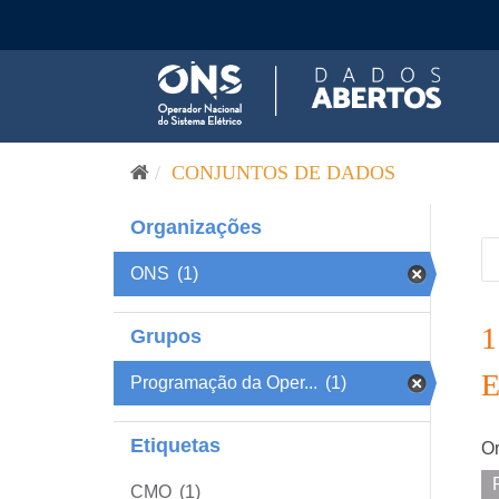
Pular para o conteúdo
CONJUNTOS DE DADOS
Organizações
ONS
(1)
Grupos
Programação da Oper...
(1)
Etiquetas
Or
CMO
(1)