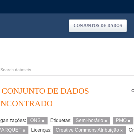
CONJUNTOS DE DADOS
1 CONJUNTO DE DADOS
O
ENCONTRADO
ganizações:
ONS
Etiquetas:
Semi-horário
PMO
PARQUET
Licenças:
Creative Commons Atribuição
Gr