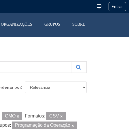
ORGANIZAÇÕES
GRUPOS
SOBRE
rdenar por
CMO
Formatos:
CSV
upos:
Programação da Operação