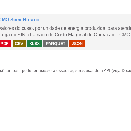
CMO Semi-Horário
Valores do custo, por unidade de energia produzida, para aten
carga no SIN, chamado de Custo Marginal de Operação – CMO.
PDF
CSV
XLSX
PARQUET
JSON
cê também pode ter acesso a esses registros usando a
API
(veja
Docu