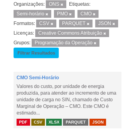
Organizações:
ONS
Etiquetas:
Semi-horário
PMO
CMO
Formatos:
CSV
PARQUET
JSON
Licenças:
Creative Commons Atribuição
Grupos:
Programação da Operação
Filtrar Resultados
CMO Semi-Horário
Valores do custo, por unidade de energia
produzida, para atender ao incremento de uma
unidade de carga no SIN, chamado de Custo
Marginal de Operação – CMO. Este CMO é
estimado...
PDF
CSV
XLSX
PARQUET
JSON