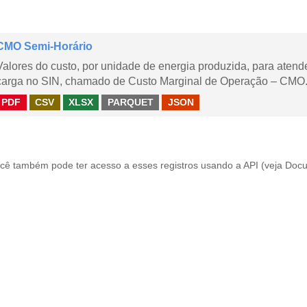
CMO Semi-Horário
Valores do custo, por unidade de energia produzida, para aten
carga no SIN, chamado de Custo Marginal de Operação – CMO.
PDF
CSV
XLSX
PARQUET
JSON
cê também pode ter acesso a esses registros usando a
API
(veja
Docu