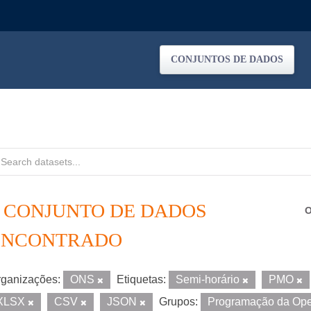
CONJUNTOS DE DADOS
1 CONJUNTO DE DADOS
O
ENCONTRADO
ganizações:
ONS
Etiquetas:
Semi-horário
PMO
XLSX
CSV
JSON
Grupos:
Programação da Op