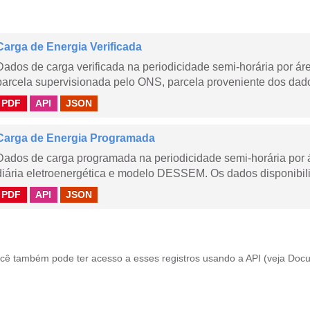
Carga de Energia Verificada
Dados de carga verificada na periodicidade semi-horária por á
parcela supervisionada pelo ONS, parcela proveniente dos dad
PDF
API
JSON
Carga de Energia Programada
Dados de carga programada na periodicidade semi-horária por 
diária eletroenergética e modelo DESSEM. Os dados disponibili
PDF
API
JSON
cê também pode ter acesso a esses registros usando a
API
(veja
Docu