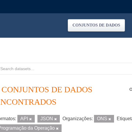
CONJUNTOS DE DADOS
2 CONJUNTOS DE DADOS
O
ENCONTRADOS
rmatos:
API
JSON
Organizações:
ONS
Etiquet
Programação da Operação