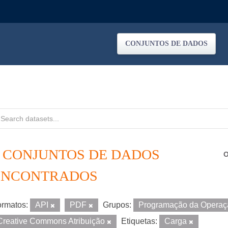
CONJUNTOS DE DADOS
2 CONJUNTOS DE DADOS
O
ENCONTRADOS
rmatos:
API
PDF
Grupos:
Programação da Opera
Creative Commons Atribuição
Etiquetas:
Carga