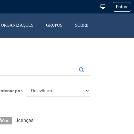
ORGANIZAÇÕES
GRUPOS
SOBRE
rdenar por
ção
Licenças: