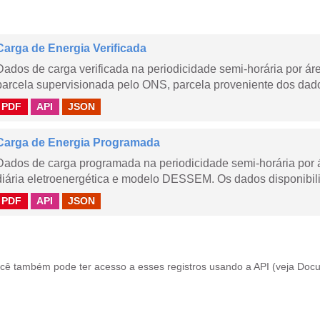
Carga de Energia Verificada
Dados de carga verificada na periodicidade semi-horária por á
parcela supervisionada pelo ONS, parcela proveniente dos dad
PDF
API
JSON
Carga de Energia Programada
Dados de carga programada na periodicidade semi-horária por 
diária eletroenergética e modelo DESSEM. Os dados disponibili
PDF
API
JSON
cê também pode ter acesso a esses registros usando a
API
(veja
Docu