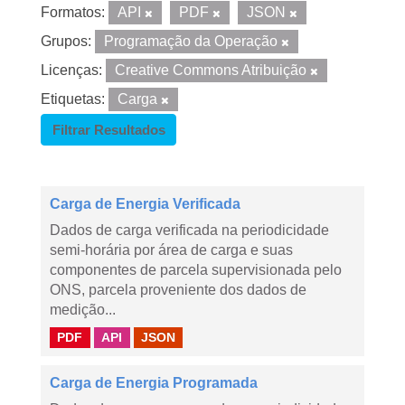
Formatos:
API
PDF
JSON
Grupos:
Programação da Operação
Licenças:
Creative Commons Atribuição
Etiquetas:
Carga
Filtrar Resultados
Carga de Energia Verificada
Dados de carga verificada na periodicidade
semi-horária por área de carga e suas
componentes de parcela supervisionada pelo
ONS, parcela proveniente dos dados de
medição...
PDF
API
JSON
Carga de Energia Programada