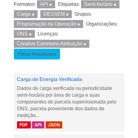
Formatos:
API
Etiquetas:
Semi-horário
Carga
DESSEM
Grupos:
Programação da Operação
Organizações:
ONS
Licenças:
Creative Commons Atribuição
Filtrar Resultados
Carga de Energia Verificada
Dados de carga verificada na periodicidade
semi-horária por área de carga e suas
componentes de parcela supervisionada pelo
ONS, parcela proveniente dos dados de
medição...
PDF
API
JSON