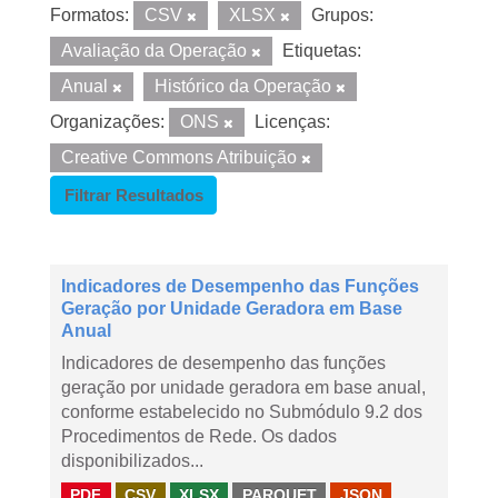
Formatos:
CSV
XLSX
Grupos:
Avaliação da Operação
Etiquetas:
Anual
Histórico da Operação
Organizações:
ONS
Licenças:
Creative Commons Atribuição
Filtrar Resultados
Indicadores de Desempenho das Funções
Geração por Unidade Geradora em Base
Anual
Indicadores de desempenho das funções
geração por unidade geradora em base anual,
conforme estabelecido no Submódulo 9.2 dos
Procedimentos de Rede. Os dados
disponibilizados...
PDF
CSV
XLSX
PARQUET
JSON