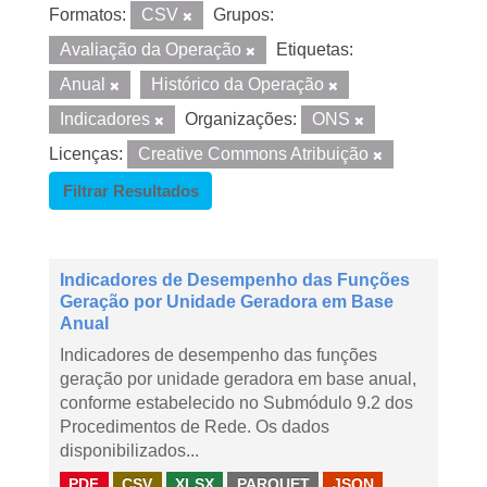
Formatos:
CSV
Grupos:
Avaliação da Operação
Etiquetas:
Anual
Histórico da Operação
Indicadores
Organizações:
ONS
Licenças:
Creative Commons Atribuição
Filtrar Resultados
Indicadores de Desempenho das Funções
Geração por Unidade Geradora em Base
Anual
Indicadores de desempenho das funções
geração por unidade geradora em base anual,
conforme estabelecido no Submódulo 9.2 dos
Procedimentos de Rede. Os dados
disponibilizados...
PDF
CSV
XLSX
PARQUET
JSON