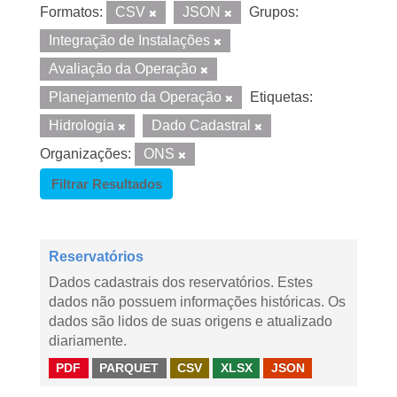
Formatos:
CSV
JSON
Grupos:
Integração de Instalações
Avaliação da Operação
Planejamento da Operação
Etiquetas:
Hidrologia
Dado Cadastral
Organizações:
ONS
Filtrar Resultados
Reservatórios
Dados cadastrais dos reservatórios. Estes
dados não possuem informações históricas. Os
dados são lidos de suas origens e atualizado
diariamente.
PDF
PARQUET
CSV
XLSX
JSON