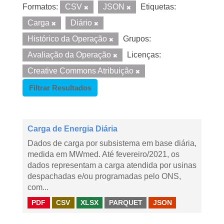
Formatos:
CSV
JSON
Etiquetas:
Carga
Diário
Histórico da Operação
Grupos:
Avaliação da Operação
Licenças:
Creative Commons Atribuição
Filtrar Resultados
Carga de Energia Diária
Dados de carga por subsistema em base diária,
medida em MWmed. Até fevereiro/2021, os
dados representam a carga atendida por usinas
despachadas e/ou programadas pelo ONS,
com...
PDF
CSV
XLSX
PARQUET
JSON