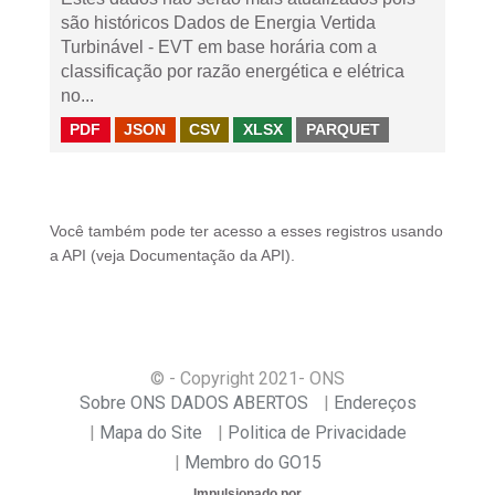
são históricos Dados de Energia Vertida
Turbinável - EVT em base horária com a
classificação por razão energética e elétrica
no...
PDF
JSON
CSV
XLSX
PARQUET
Você também pode ter acesso a esses registros usando
a
API
(veja
Documentação da API
).
© - Copyright
2021
- ONS
Sobre ONS DADOS ABERTOS
Endereços
Mapa do Site
Politica de Privacidade
Membro do GO15
Impulsionado por