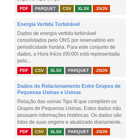
PDF
PARQUET
CSV
XLSX
JSON
Energia Vertida Turbinável
Dados de energia vertida turbinável
consolidados pelo ONS por reservatório em
periodicidade horária. Para este conjunto de
dados, a Hora Início (00:00) está representada
pelo...
PDF
CSV
XLSX
PARQUET
JSON
Dados do Relacionamento Entre Grupos de
Pequenas Usinas e Usinas
Relação das usinas Tipo III que compõem os
Grupos de Pequenas Usinas. Estes dados não
possuem informações históricas. Os dados são
lidos de suas origens e atualizado diariamente.
PDF
CSV
XLSX
PARQUET
JSON