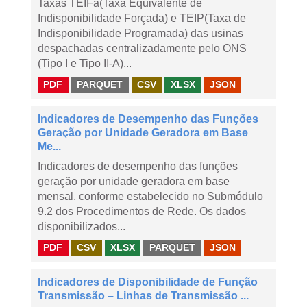
Taxas TEIFa(Taxa Equivalente de
Indisponibilidade Forçada) e TEIP(Taxa de
Indisponibilidade Programada) das usinas
despachadas centralizadamente pelo ONS
(Tipo I e Tipo II-A)...
PDF
PARQUET
CSV
XLSX
JSON
Indicadores de Desempenho das Funções
Geração por Unidade Geradora em Base
Me...
Indicadores de desempenho das funções
geração por unidade geradora em base
mensal, conforme estabelecido no Submódulo
9.2 dos Procedimentos de Rede. Os dados
disponibilizados...
PDF
CSV
XLSX
PARQUET
JSON
Indicadores de Disponibilidade de Função
Transmissão – Linhas de Transmissão ...