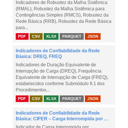
Indicadores de Robustez da Malha Sistêmica
(RMAL), Robustez da Malha Sistêmica para
Contingências Simples (RMCS), Robustez da
Rede Básica (RRB), Robustez da Rede Básica
para...
PDF
CSV
XLSX
PARQUET
JSON
Indicadores de Confiabilidade da Rede
Básica: DREQ, FREQ
Indicadores de Duração Equivalente de
Interrupção de Carga (DREQ), Frequência
Equivalente de Interrupção de Carga (FREQ),
estabelecidos conforme Submódulo 9.1 dos
Procedimentos...
PDF
CSV
XLSX
PARQUET
JSON
Indicadores de Confiabilidade da Rede
Básica: CIPER – Carga Interrompida por ...
Indicador de Carga Interrompida por