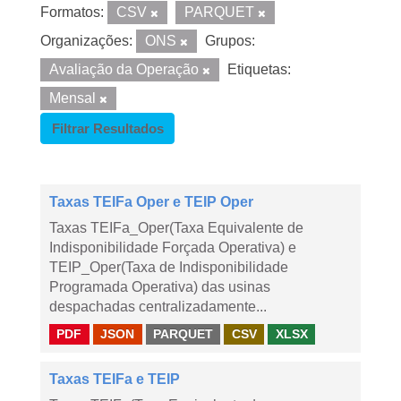
Formatos:
CSV
PARQUET
Organizações:
ONS
Grupos:
Avaliação da Operação
Etiquetas:
Mensal
Filtrar Resultados
Taxas TEIFa Oper e TEIP Oper
Taxas TEIFa_Oper(Taxa Equivalente de
Indisponibilidade Forçada Operativa) e
TEIP_Oper(Taxa de Indisponibilidade
Programada Operativa) das usinas
despachadas centralizadamente...
PDF
JSON
PARQUET
CSV
XLSX
Taxas TEIFa e TEIP