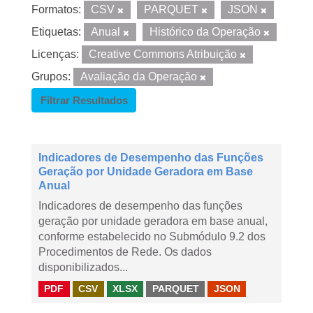
Formatos:
CSV
PARQUET
JSON
Etiquetas:
Anual
Histórico da Operação
Licenças:
Creative Commons Atribuição
Grupos:
Avaliação da Operação
Filtrar Resultados
Indicadores de Desempenho das Funções
Geração por Unidade Geradora em Base
Anual
Indicadores de desempenho das funções
geração por unidade geradora em base anual,
conforme estabelecido no Submódulo 9.2 dos
Procedimentos de Rede. Os dados
disponibilizados...
PDF
CSV
XLSX
PARQUET
JSON