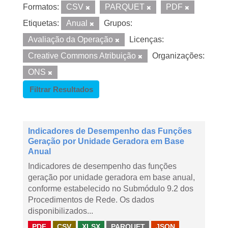
Formatos:
CSV
PARQUET
PDF
Etiquetas:
Anual
Grupos:
Avaliação da Operação
Licenças:
Creative Commons Atribuição
Organizações:
ONS
Filtrar Resultados
Indicadores de Desempenho das Funções
Geração por Unidade Geradora em Base
Anual
Indicadores de desempenho das funções
geração por unidade geradora em base anual,
conforme estabelecido no Submódulo 9.2 dos
Procedimentos de Rede. Os dados
disponibilizados...
PDF
CSV
XLSX
PARQUET
JSON