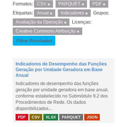
Formatos:
CSV
PARQUET
PDF
Etiquetas:
Anual
Indicadores
Grupos:
Avaliação da Operação
Licenças:
Creative Commons Atribuição
Filtrar Resultados
Indicadores de Desempenho das Funções
Geração por Unidade Geradora em Base
Anual
Indicadores de desempenho das funções
geração por unidade geradora em base anual,
conforme estabelecido no Submódulo 9.2 dos
Procedimentos de Rede. Os dados
disponibilizados...
PDF
CSV
XLSX
PARQUET
JSON