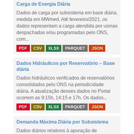
Carga de Energia Diária
Dados de carga por subsistema em base diária,
medida em MWmed. Até fevereiro/2021, os
dados representam a carga atendida por usinas
despachadas e/ou programadas pelo ONS,
com...
PDF
CSV
XLSX
PARQUET
JSON
Dados Hidráulicos por Reservatório – Base
diária
Dados hidráulicos verificados de reservatórios
consolidados pelo ONS na periodicidade
diária. A atualização desses dados no Portal
ocorrem as 9:15h, 14:15 e 17h. Os dados...
PDF
CSV
XLSX
PARQUET
JSON
Demanda Máxima Diária por Subsistema
Dados diários relativos à apuração de