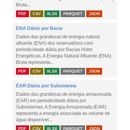
Bruta...
PDF
CSV
XLSX
PARQUET
JSON
ENA Diário por Bacia
Dados das grandezas de energia natural
afluente (ENA) dos reservatórios com
periodicidade diária por Bacias Hidro
Energéticas. A Energia Natural Afluente (ENA)
Bruta representa...
PDF
CSV
XLSX
PARQUET
JSON
EAR Diário por Subsistema
Dados das grandezas de energia armazenada
(EAR) em periodicidade diária por
Subsistemas. A Energia Armazenada (EAR)
representa a energia associada ao volume de
água disponível...
PDF
CSV
XLSX
PARQUET
JSON