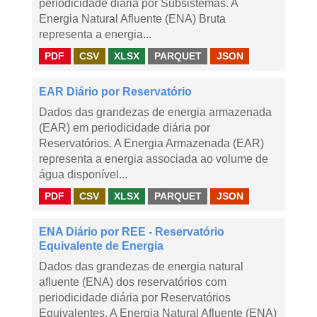
periodicidade diária por Subsistemas. A
Energia Natural Afluente (ENA) Bruta
representa a energia...
PDF
CSV
XLSX
PARQUET
JSON
EAR Diário por Reservatório
Dados das grandezas de energia armazenada
(EAR) em periodicidade diária por
Reservatórios. A Energia Armazenada (EAR)
representa a energia associada ao volume de
água disponível...
PDF
CSV
XLSX
PARQUET
JSON
ENA Diário por REE - Reservatório
Equivalente de Energia
Dados das grandezas de energia natural
afluente (ENA) dos reservatórios com
periodicidade diária por Reservatórios
Equivalentes. A Energia Natural Afluente (ENA)