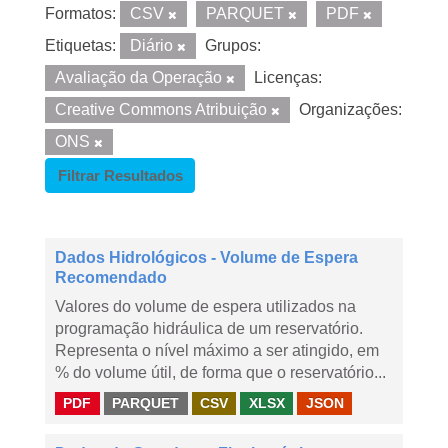
Formatos:
CSV
PARQUET
PDF
Etiquetas:
Diário
Grupos:
Avaliação da Operação
Licenças:
Creative Commons Atribuição
Organizações:
ONS
Filtrar Resultados
Dados Hidrológicos - Volume de Espera
Recomendado
Valores do volume de espera utilizados na
programação hidráulica de um reservatório.
Representa o nível máximo a ser atingido, em
% do volume útil, de forma que o reservatório...
PDF
PARQUET
CSV
XLSX
JSON