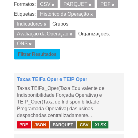
Formatos:
CSV
PARQUET
PDF
Etiquetas:
Histórico da Operação
Indicadores
Grupos:
Avaliação da Operação
Organizações:
ONS
Filtrar Resultados
Taxas TEIFa Oper e TEIP Oper
Taxas TEIFa_Oper(Taxa Equivalente de
Indisponibilidade Forçada Operativa) e
TEIP_Oper(Taxa de Indisponibilidade
Programada Operativa) das usinas
despachadas centralizadamente...
PDF
JSON
PARQUET
CSV
XLSX