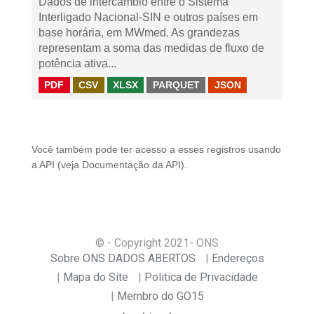
Dados de intercâmbio entre o Sistema
Interligado Nacional-SIN e outros países em
base horária, em MWmed. As grandezas
representam a soma das medidas de fluxo de
potência ativa...
PDF
CSV
XLSX
PARQUET
JSON
Você também pode ter acesso a esses registros usando
a
API
(veja
Documentação da API
).
© - Copyright
2021
- ONS
Sobre ONS DADOS ABERTOS
Endereços
Mapa do Site
Politica de Privacidade
Membro do GO15