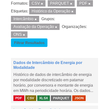
Formatos:
CSV
PARQUET
PDF
Etiquetas:
Histórico da Operação
Intercâmbio
Grupos:
Avaliação da Operação
Organizações:
ONS
Filtrar Resultados
Dados de Intercâmbio de Energia por
Modalidade
Histórico de dados de intercâmbio de energia
por modalidade discretizado em patamar
horário, por conversora e montante de energia
em MWh na periodicidade horária. Os dados...
PDF
CSV
XLSX
PARQUET
JSON