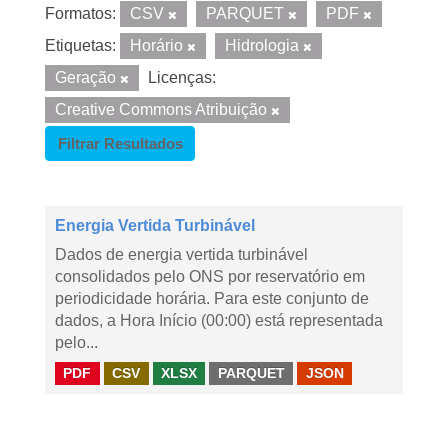
Formatos:
CSV
PARQUET
PDF
Etiquetas:
Horário
Hidrologia
Geração
Licenças:
Creative Commons Atribuição
Filtrar Resultados
Energia Vertida Turbinável
Dados de energia vertida turbinável
consolidados pelo ONS por reservatório em
periodicidade horária. Para este conjunto de
dados, a Hora Início (00:00) está representada
pelo...
PDF
CSV
XLSX
PARQUET
JSON