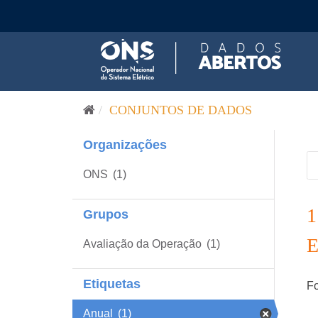
Pular para o conteúdo
CONJUNTOS DE DADOS
Organizações
ONS
(1)
Grupos
Avaliação da Operação
(1)
Etiquetas
Fo
Anual
(1)