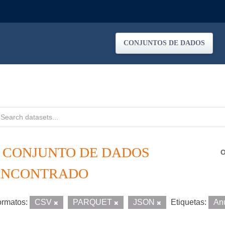
CONJUNTOS DE DADOS
1 CONJUNTO DE DADOS
O
ENCONTRADO
rmatos:
CSV
PARQUET
JSON
Etiquetas:
An