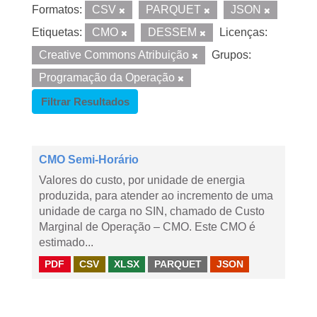
Formatos:
CSV
PARQUET
JSON
Etiquetas:
CMO
DESSEM
Licenças:
Creative Commons Atribuição
Grupos:
Programação da Operação
Filtrar Resultados
CMO Semi-Horário
Valores do custo, por unidade de energia
produzida, para atender ao incremento de uma
unidade de carga no SIN, chamado de Custo
Marginal de Operação – CMO. Este CMO é
estimado...
PDF
CSV
XLSX
PARQUET
JSON