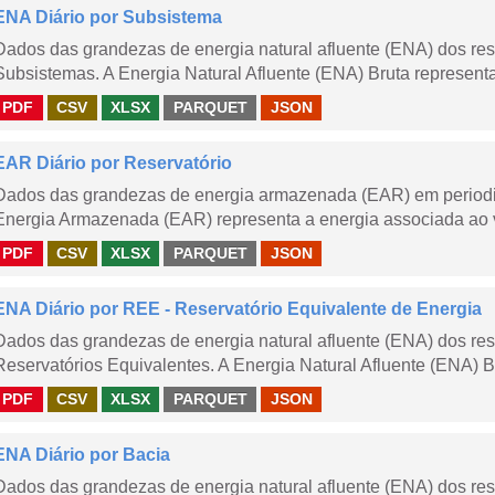
ENA Diário por Subsistema
Dados das grandezas de energia natural afluente (ENA) dos rese
Subsistemas. A Energia Natural Afluente (ENA) Bruta representa 
PDF
CSV
XLSX
PARQUET
JSON
EAR Diário por Reservatório
Dados das grandezas de energia armazenada (EAR) em periodici
Energia Armazenada (EAR) representa a energia associada ao v
PDF
CSV
XLSX
PARQUET
JSON
ENA Diário por REE - Reservatório Equivalente de Energia
Dados das grandezas de energia natural afluente (ENA) dos rese
Reservatórios Equivalentes. A Energia Natural Afluente (ENA) Br
PDF
CSV
XLSX
PARQUET
JSON
ENA Diário por Bacia
Dados das grandezas de energia natural afluente (ENA) dos rese