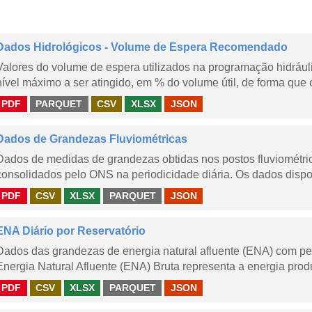
Dados Hidrológicos - Volume de Espera Recomendado
Valores do volume de espera utilizados na programação hidrául
nível máximo a ser atingido, em % do volume útil, de forma que o
PDF
PARQUET
CSV
XLSX
JSON
Dados de Grandezas Fluviométricas
Dados de medidas de grandezas obtidas nos postos fluviométric
consolidados pelo ONS na periodicidade diária. Os dados dispon
PDF
CSV
XLSX
PARQUET
JSON
ENA Diário por Reservatório
Dados das grandezas de energia natural afluente (ENA) com peri
Energia Natural Afluente (ENA) Bruta representa a energia produ
PDF
CSV
XLSX
PARQUET
JSON