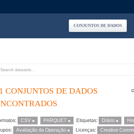
CONJUNTOS DE DADOS
11 CONJUNTOS DE DADOS
O
ENCONTRADOS
rmatos:
CSV
PARQUET
Etiquetas:
Diário
Hi
upos:
Avaliação da Operação
Licenças:
Creative Commo