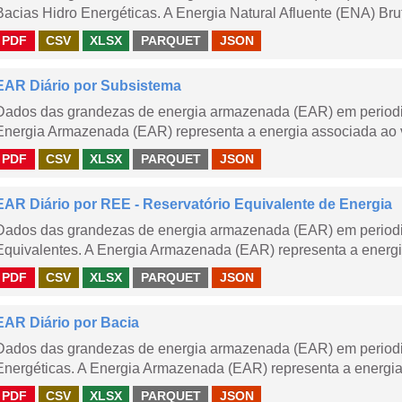
Bacias Hidro Energéticas. A Energia Natural Afluente (ENA) Brut
PDF
CSV
XLSX
PARQUET
JSON
EAR Diário por Subsistema
Dados das grandezas de energia armazenada (EAR) em periodic
Energia Armazenada (EAR) representa a energia associada ao v
PDF
CSV
XLSX
PARQUET
JSON
EAR Diário por REE - Reservatório Equivalente de Energia
Dados das grandezas de energia armazenada (EAR) em periodic
Equivalentes. A Energia Armazenada (EAR) representa a energi
PDF
CSV
XLSX
PARQUET
JSON
EAR Diário por Bacia
Dados das grandezas de energia armazenada (EAR) em periodic
Energéticas. A Energia Armazenada (EAR) representa a energia
PDF
CSV
XLSX
PARQUET
JSON