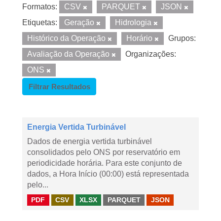
Formatos:
CSV
PARQUET
JSON
Etiquetas:
Geração
Hidrologia
Histórico da Operação
Horário
Grupos:
Avaliação da Operação
Organizações:
ONS
Filtrar Resultados
Energia Vertida Turbinável
Dados de energia vertida turbinável
consolidados pelo ONS por reservatório em
periodicidade horária. Para este conjunto de
dados, a Hora Início (00:00) está representada
pelo...
PDF
CSV
XLSX
PARQUET
JSON