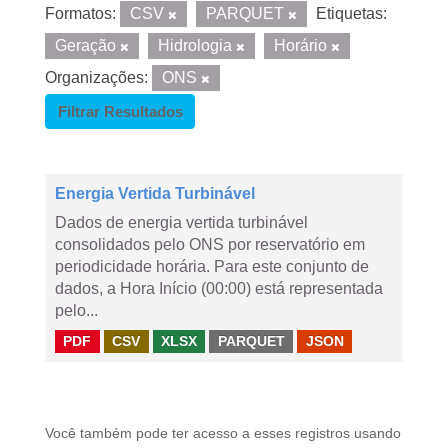
Formatos:
CSV
PARQUET
Etiquetas:
Geração
Hidrologia
Horário
Organizações:
ONS
Filtrar Resultados
Energia Vertida Turbinável
Dados de energia vertida turbinável
consolidados pelo ONS por reservatório em
periodicidade horária. Para este conjunto de
dados, a Hora Início (00:00) está representada
pelo...
PDF
CSV
XLSX
PARQUET
JSON
Você também pode ter acesso a esses registros usando