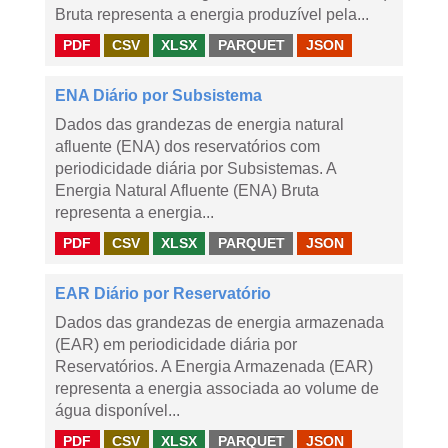
Bruta representa a energia produzível pela...
PDF
CSV
XLSX
PARQUET
JSON
ENA Diário por Subsistema
Dados das grandezas de energia natural
afluente (ENA) dos reservatórios com
periodicidade diária por Subsistemas. A
Energia Natural Afluente (ENA) Bruta
representa a energia...
PDF
CSV
XLSX
PARQUET
JSON
EAR Diário por Reservatório
Dados das grandezas de energia armazenada
(EAR) em periodicidade diária por
Reservatórios. A Energia Armazenada (EAR)
representa a energia associada ao volume de
água disponível...
PDF
CSV
XLSX
PARQUET
JSON