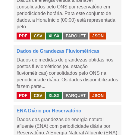
Dados de energia vertida turbinável
consolidados pelo ONS por reservatório em
periodicidade horária. Para este conjunto de
dados, a Hora Início (00:00) está representada
pelo...
PDF
CSV
XLSX
PARQUET
JSON
Dados de Grandezas Fluviométricas
Dados de medidas de grandezas obtidas nos
postos fluviométricos (ou estação
fluviométricas) consolidados pelo ONS na
periodicidade diária. Os dados disponibilizados
fazem parte...
PDF
CSV
XLSX
PARQUET
JSON
ENA Diário por Reservatório
Dados das grandezas de energia natural
afluente (ENA) com periodicidade diária por
Reservatório. A Energia Natural Afluente (ENA)