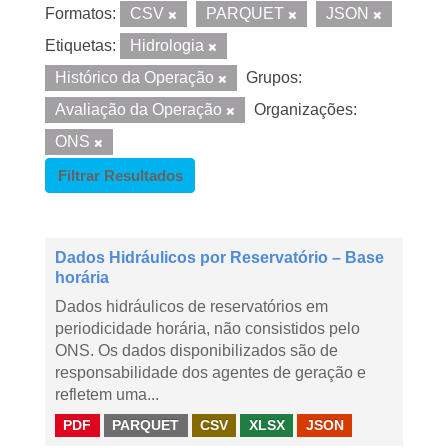
Formatos:
CSV
PARQUET
JSON
Etiquetas:
Hidrologia
Histórico da Operação
Grupos:
Avaliação da Operação
Organizações:
ONS
Filtrar Resultados
Dados Hidráulicos por Reservatório – Base
horária
Dados hidráulicos de reservatórios em
periodicidade horária, não consistidos pelo
ONS. Os dados disponibilizados são de
responsabilidade dos agentes de geração e
refletem uma...
PDF
PARQUET
CSV
XLSX
JSON