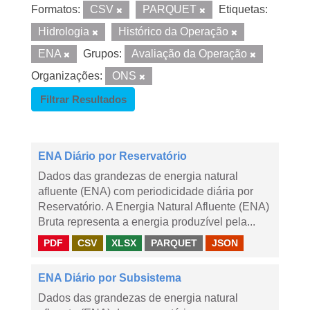
Formatos:
CSV
PARQUET
Etiquetas:
Hidrologia
Histórico da Operação
ENA
Grupos:
Avaliação da Operação
Organizações:
ONS
Filtrar Resultados
ENA Diário por Reservatório
Dados das grandezas de energia natural
afluente (ENA) com periodicidade diária por
Reservatório. A Energia Natural Afluente (ENA)
Bruta representa a energia produzível pela...
PDF
CSV
XLSX
PARQUET
JSON
ENA Diário por Subsistema
Dados das grandezas de energia natural