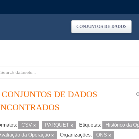
CONJUNTOS DE DADOS
4 CONJUNTOS DE DADOS
O
ENCONTRADOS
rmatos:
CSV
PARQUET
Etiquetas:
Histórico da 
Avaliação da Operação
Organizações:
ONS