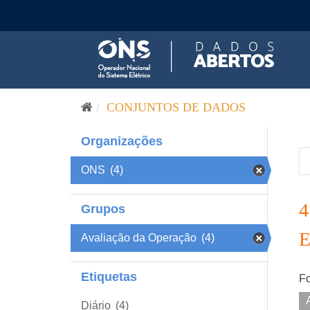
Pular para o conteúdo
CONJUNTOS DE DADOS
Organizações
ONS
(4)
Grupos
Avaliação da Operação
(4)
Etiquetas
Fo
Diário
(4)