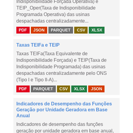
Indisponibilidade Forçada Operativa) e
TEIP_Oper(Taxa de Indisponibilidade
Programada Operativa) das usinas
despachadas centralizadamente...
PDF
JSON
PARQUET
CSV
XLSX
Taxas TEIFa e TEIP
Taxas TEIFa(Taxa Equivalente de
Indisponibilidade Forçada) e TEIP(Taxa de
Indisponibilidade Programada) das usinas
despachadas centralizadamente pelo ONS
(Tipo I e Tipo II-A)...
PDF
PARQUET
CSV
XLSX
JSON
Indicadores de Desempenho das Funções
Geração por Unidade Geradora em Base
Anual
Indicadores de desempenho das funções
geração por unidade geradora em base anual,