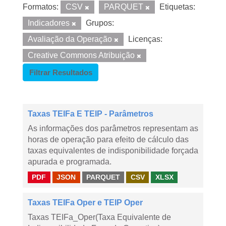
Formatos:
CSV
PARQUET
Etiquetas:
Indicadores
Grupos:
Avaliação da Operação
Licenças:
Creative Commons Atribuição
Filtrar Resultados
Taxas TEIFa E TEIP - Parâmetros
As informações dos parâmetros representam as
horas de operação para efeito de cálculo das
taxas equivalentes de indisponibilidade forçada
apurada e programada.
PDF
JSON
PARQUET
CSV
XLSX
Taxas TEIFa Oper e TEIP Oper
Taxas TEIFa_Oper(Taxa Equivalente de