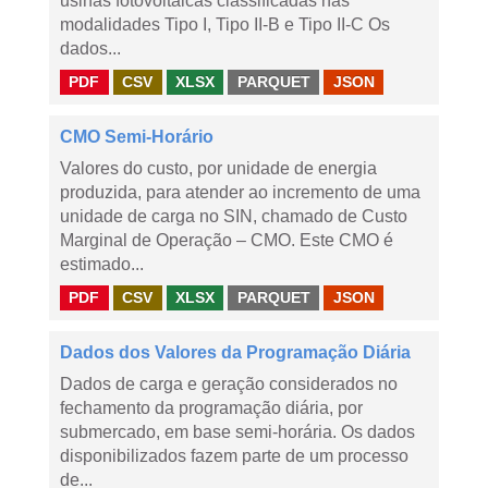
usinas fotovoltaicas classificadas nas
modalidades Tipo I, Tipo II-B e Tipo II-C Os
dados...
PDF
CSV
XLSX
PARQUET
JSON
CMO Semi-Horário
Valores do custo, por unidade de energia
produzida, para atender ao incremento de uma
unidade de carga no SIN, chamado de Custo
Marginal de Operação – CMO. Este CMO é
estimado...
PDF
CSV
XLSX
PARQUET
JSON
Dados dos Valores da Programação Diária
Dados de carga e geração considerados no
fechamento da programação diária, por
submercado, em base semi-horária. Os dados
disponibilizados fazem parte de um processo
de...