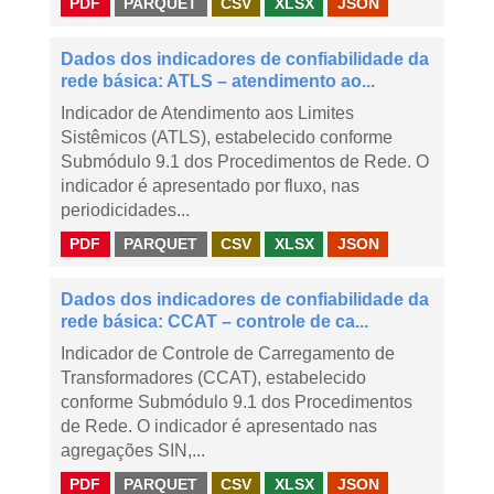
PDF
PARQUET
CSV
XLSX
JSON
Dados dos indicadores de confiabilidade da
rede básica: ATLS – atendimento ao...
Indicador de Atendimento aos Limites
Sistêmicos (ATLS), estabelecido conforme
Submódulo 9.1 dos Procedimentos de Rede. O
indicador é apresentado por fluxo, nas
periodicidades...
PDF
PARQUET
CSV
XLSX
JSON
Dados dos indicadores de confiabilidade da
rede básica: CCAT – controle de ca...
Indicador de Controle de Carregamento de
Transformadores (CCAT), estabelecido
conforme Submódulo 9.1 dos Procedimentos
de Rede. O indicador é apresentado nas
agregações SIN,...
PDF
PARQUET
CSV
XLSX
JSON