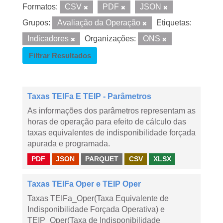
Formatos:
CSV
PDF
JSON
Grupos:
Avaliação da Operação
Etiquetas:
Indicadores
Organizações:
ONS
Filtrar Resultados
Taxas TEIFa E TEIP - Parâmetros
As informações dos parâmetros representam as
horas de operação para efeito de cálculo das
taxas equivalentes de indisponibilidade forçada
apurada e programada.
PDF
JSON
PARQUET
CSV
XLSX
Taxas TEIFa Oper e TEIP Oper
Taxas TEIFa_Oper(Taxa Equivalente de
Indisponibilidade Forçada Operativa) e
TEIP_Oper(Taxa de Indisponibilidade