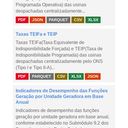
Programada Operativa) das usinas
despachadas centralizadamente...
PDF
JSON
PARQUET
CSV
XLSX
Taxas TEIFa e TEIP
Taxas TEIFa(Taxa Equivalente de
Indisponibilidade Forçada) e TEIP(Taxa de
Indisponibilidade Programada) das usinas
despachadas centralizadamente pelo ONS
(Tipo I e Tipo II-A)...
PDF
PARQUET
CSV
XLSX
JSON
Indicadores de Desempenho das Funções
Geração por Unidade Geradora em Base
Anual
Indicadores de desempenho das funções
geração por unidade geradora em base anual,
conforme estabelecido no Submódulo 9.2 dos