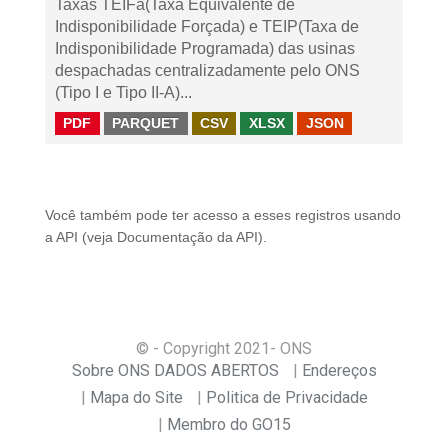
Taxas TEIFa(Taxa Equivalente de
Indisponibilidade Forçada) e TEIP(Taxa de
Indisponibilidade Programada) das usinas
despachadas centralizadamente pelo ONS
(Tipo I e Tipo II-A)...
PDF
PARQUET
CSV
XLSX
JSON
Você também pode ter acesso a esses registros usando
a
API
(veja
Documentação da API
).
© - Copyright
2021
- ONS
Sobre ONS DADOS ABERTOS
Endereços
Mapa do Site
Politica de Privacidade
Membro do GO15