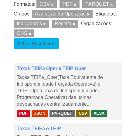
Formatos:
CSV
PDF
PARQUET
Grupos:
Avaliação da Operação
Etiquetas:
Indicadores
Receita
Organizações:
ONS
Filtrar Resultados
Taxas TEIFa Oper e TEIP Oper
Taxas TEIFa_Oper(Taxa Equivalente de
Indisponibilidade Forçada Operativa) e
TEIP_Oper(Taxa de Indisponibilidade
Programada Operativa) das usinas
despachadas centralizadamente...
PDF
JSON
PARQUET
CSV
XLSX
Taxas TEIFa e TEIP