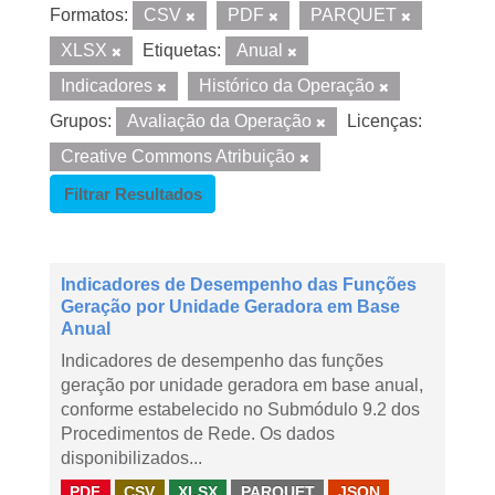
Formatos:
CSV
PDF
PARQUET
XLSX
Etiquetas:
Anual
Indicadores
Histórico da Operação
Grupos:
Avaliação da Operação
Licenças:
Creative Commons Atribuição
Filtrar Resultados
Indicadores de Desempenho das Funções
Geração por Unidade Geradora em Base
Anual
Indicadores de desempenho das funções
geração por unidade geradora em base anual,
conforme estabelecido no Submódulo 9.2 dos
Procedimentos de Rede. Os dados
disponibilizados...
PDF
CSV
XLSX
PARQUET
JSON