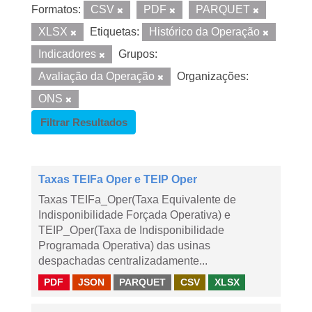
Formatos:
CSV
PDF
PARQUET
XLSX
Etiquetas:
Histórico da Operação
Indicadores
Grupos:
Avaliação da Operação
Organizações:
ONS
Filtrar Resultados
Taxas TEIFa Oper e TEIP Oper
Taxas TEIFa_Oper(Taxa Equivalente de
Indisponibilidade Forçada Operativa) e
TEIP_Oper(Taxa de Indisponibilidade
Programada Operativa) das usinas
despachadas centralizadamente...
PDF
JSON
PARQUET
CSV
XLSX