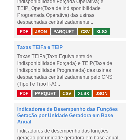
Indisponibilidade Forçada Operativa) e
TEIP_Oper(Taxa de Indisponibilidade
Programada Operativa) das usinas
despachadas centralizadamente...
PDF
JSON
PARQUET
CSV
XLSX
Taxas TEIFa e TEIP
Taxas TEIFa(Taxa Equivalente de
Indisponibilidade Forçada) e TEIP(Taxa de
Indisponibilidade Programada) das usinas
despachadas centralizadamente pelo ONS
(Tipo I e Tipo II-A)...
PDF
PARQUET
CSV
XLSX
JSON
Indicadores de Desempenho das Funções
Geração por Unidade Geradora em Base
Anual
Indicadores de desempenho das funções
geração por unidade geradora em base anual,