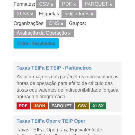
Formatos:
CSV
PDF
PARQUET
XLSX
Etiquetas:
Indicadores
Organizações:
ONS
Grupos:
Avaliação da Operação
Filtrar Resultados
Taxas TEIFa E TEIP - Parâmetros
As informações dos parâmetros representam as
horas de operação para efeito de cálculo das
taxas equivalentes de indisponibilidade forçada
apurada e programada.
PDF
JSON
PARQUET
CSV
XLSX
Taxas TEIFa Oper e TEIP Oper
Taxas TEIFa_Oper(Taxa Equivalente de