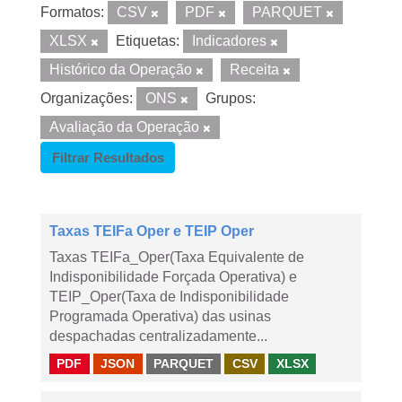
Formatos:
CSV
PDF
PARQUET
XLSX
Etiquetas:
Indicadores
Histórico da Operação
Receita
Organizações:
ONS
Grupos:
Avaliação da Operação
Filtrar Resultados
Taxas TEIFa Oper e TEIP Oper
Taxas TEIFa_Oper(Taxa Equivalente de
Indisponibilidade Forçada Operativa) e
TEIP_Oper(Taxa de Indisponibilidade
Programada Operativa) das usinas
despachadas centralizadamente...
PDF
JSON
PARQUET
CSV
XLSX