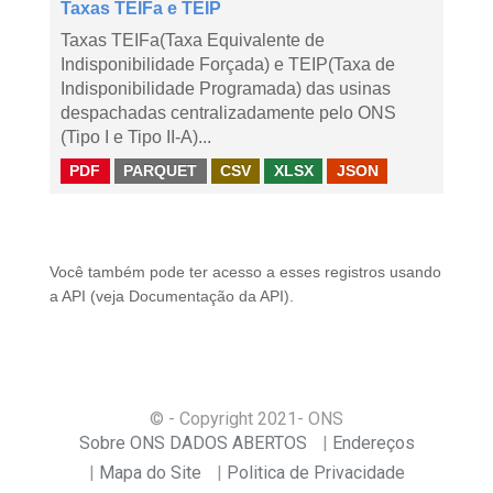
Taxas TEIFa e TEIP
Taxas TEIFa(Taxa Equivalente de
Indisponibilidade Forçada) e TEIP(Taxa de
Indisponibilidade Programada) das usinas
despachadas centralizadamente pelo ONS
(Tipo I e Tipo II-A)...
PDF
PARQUET
CSV
XLSX
JSON
Você também pode ter acesso a esses registros usando
a
API
(veja
Documentação da API
).
© - Copyright
2021
- ONS
Sobre ONS DADOS ABERTOS
Endereços
Mapa do Site
Politica de Privacidade