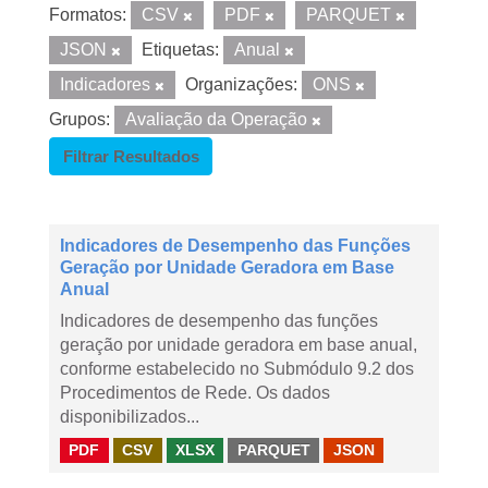
Formatos:
CSV
PDF
PARQUET
JSON
Etiquetas:
Anual
Indicadores
Organizações:
ONS
Grupos:
Avaliação da Operação
Filtrar Resultados
Indicadores de Desempenho das Funções
Geração por Unidade Geradora em Base
Anual
Indicadores de desempenho das funções
geração por unidade geradora em base anual,
conforme estabelecido no Submódulo 9.2 dos
Procedimentos de Rede. Os dados
disponibilizados...
PDF
CSV
XLSX
PARQUET
JSON