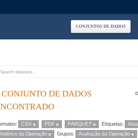
CONJUNTOS DE DADOS
1 CONJUNTO DE DADOS
O
ENCONTRADO
rmatos:
CSV
PDF
PARQUET
Etiquetas:
Anu
Histórico da Operação
Grupos:
Avaliação da Operação