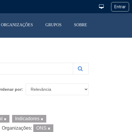
ORGANIZAÇÕES
GRUPOS
SOBRE
rdenar por
al
Indicadores
Organizações:
ONS