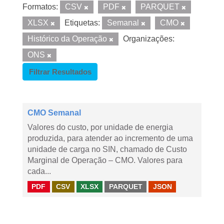
Formatos:
CSV
PDF
PARQUET
XLSX
Etiquetas:
Semanal
CMO
Histórico da Operação
Organizações:
ONS
Filtrar Resultados
CMO Semanal
Valores do custo, por unidade de energia
produzida, para atender ao incremento de uma
unidade de carga no SIN, chamado de Custo
Marginal de Operação – CMO. Valores para
cada...
PDF
CSV
XLSX
PARQUET
JSON