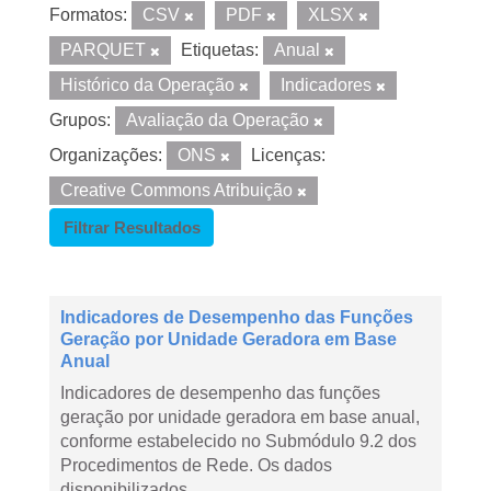
Formatos:
CSV
PDF
XLSX
PARQUET
Etiquetas:
Anual
Histórico da Operação
Indicadores
Grupos:
Avaliação da Operação
Organizações:
ONS
Licenças:
Creative Commons Atribuição
Filtrar Resultados
Indicadores de Desempenho das Funções
Geração por Unidade Geradora em Base
Anual
Indicadores de desempenho das funções
geração por unidade geradora em base anual,
conforme estabelecido no Submódulo 9.2 dos
Procedimentos de Rede. Os dados
disponibilizados...