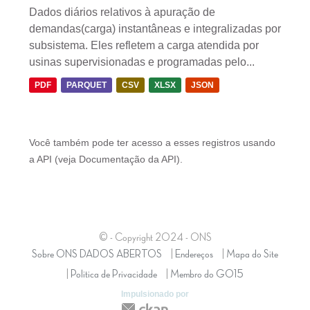
Dados diários relativos à apuração de
demandas(carga) instantâneas e integralizadas por
subsistema. Eles refletem a carga atendida por
usinas supervisionadas e programadas pelo...
PDF
PARQUET
CSV
XLSX
JSON
Você também pode ter acesso a esses registros usando
a
API
(veja
Documentação da API
).
© - Copyright
2024
- ONS
Sobre ONS DADOS ABERTOS
Endereços
Mapa do Site
Politica de Privacidade
Membro do GO15
Impulsionado por