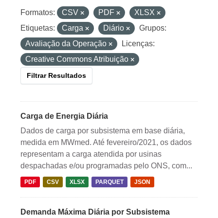
Formatos:
CSV
PDF
XLSX
Etiquetas:
Carga
Diário
Grupos:
Avaliação da Operação
Licenças:
Creative Commons Atribuição
Filtrar Resultados
Carga de Energia Diária
Dados de carga por subsistema em base diária,
medida em MWmed. Até fevereiro/2021, os dados
representam a carga atendida por usinas
despachadas e/ou programadas pelo ONS, com...
PDF
CSV
XLSX
PARQUET
JSON
Demanda Máxima Diária por Subsistema