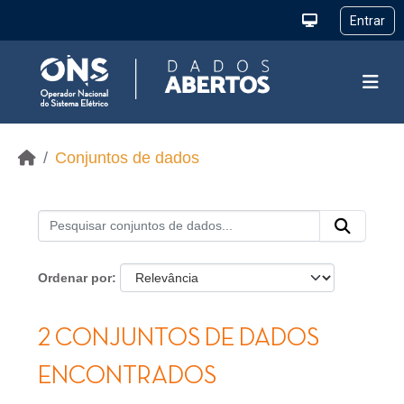
Ir para o conteúdo principal
Conjuntos de dados
Ordenar por
2 CONJUNTOS DE DADOS
ENCONTRADOS