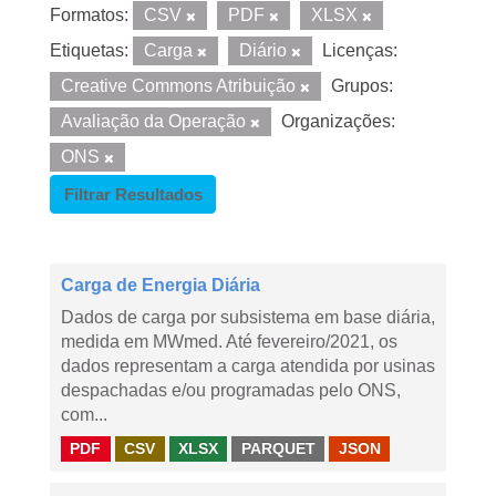
Formatos:
CSV
PDF
XLSX
Etiquetas:
Carga
Diário
Licenças:
Creative Commons Atribuição
Grupos:
Avaliação da Operação
Organizações:
ONS
Filtrar Resultados
Carga de Energia Diária
Dados de carga por subsistema em base diária,
medida em MWmed. Até fevereiro/2021, os
dados representam a carga atendida por usinas
despachadas e/ou programadas pelo ONS,
com...
PDF
CSV
XLSX
PARQUET
JSON