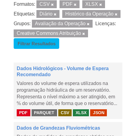
Formatos:
CSV
PDF
XLSX
Etiquetas:
Diário
Histórico da Operação
Grupos:
Avaliação da Operação
Licenças:
Creative Commons Atribuição
Filtrar Resultados
Dados Hidrológicos - Volume de Espera
Recomendado
Valores do volume de espera utilizados na
programação hidráulica de um reservatório.
Representa o nível máximo a ser atingido, em
% do volume útil, de forma que o reservatório...
PDF
PARQUET
CSV
XLSX
JSON
Dados de Grandezas Fluviométricas