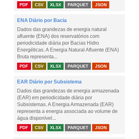
PDF
CSV
XLSX
PARQUET
JSON
ENA Diário por Bacia
Dados das grandezas de energia natural
afluente (ENA) dos reservatórios com
periodicidade diária por Bacias Hidro
Energéticas. A Energia Natural Afluente (ENA)
Bruta representa...
PDF
CSV
XLSX
PARQUET
JSON
EAR Diário por Subsistema
Dados das grandezas de energia armazenada
(EAR) em periodicidade diária por
Subsistemas. A Energia Armazenada (EAR)
representa a energia associada ao volume de
água disponível...
PDF
CSV
XLSX
PARQUET
JSON