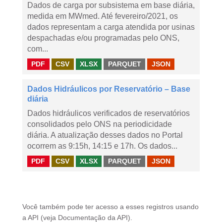
Dados de carga por subsistema em base diária,
medida em MWmed. Até fevereiro/2021, os
dados representam a carga atendida por usinas
despachadas e/ou programadas pelo ONS,
com...
PDF
CSV
XLSX
PARQUET
JSON
Dados Hidráulicos por Reservatório – Base
diária
Dados hidráulicos verificados de reservatórios
consolidados pelo ONS na periodicidade
diária. A atualização desses dados no Portal
ocorrem as 9:15h, 14:15 e 17h. Os dados...
PDF
CSV
XLSX
PARQUET
JSON
Você também pode ter acesso a esses registros usando
a
API
(veja
Documentação da API
).