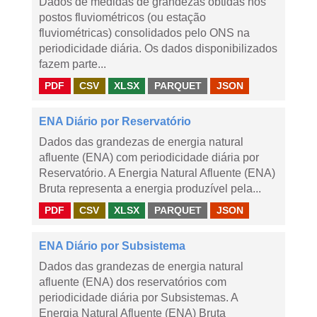
Dados de medidas de grandezas obtidas nos
postos fluviométricos (ou estação
fluviométricas) consolidados pelo ONS na
periodicidade diária. Os dados disponibilizados
fazem parte...
PDF
CSV
XLSX
PARQUET
JSON
ENA Diário por Reservatório
Dados das grandezas de energia natural
afluente (ENA) com periodicidade diária por
Reservatório. A Energia Natural Afluente (ENA)
Bruta representa a energia produzível pela...
PDF
CSV
XLSX
PARQUET
JSON
ENA Diário por Subsistema
Dados das grandezas de energia natural
afluente (ENA) dos reservatórios com
periodicidade diária por Subsistemas. A
Energia Natural Afluente (ENA) Bruta