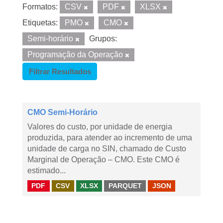
Formatos:
CSV
PDF
XLSX
Etiquetas:
PMO
CMO
Semi-horário
Grupos:
Programação da Operação
Filtrar Resultados
CMO Semi-Horário
Valores do custo, por unidade de energia
produzida, para atender ao incremento de uma
unidade de carga no SIN, chamado de Custo
Marginal de Operação – CMO. Este CMO é
estimado...
PDF
CSV
XLSX
PARQUET
JSON