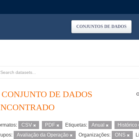
CONJUNTOS DE DADOS
1 CONJUNTO DE DADOS
O
ENCONTRADO
rmatos:
CSV
PDF
Etiquetas:
Anual
Históric
upos:
Avaliação da Operação
Organizações:
ONS
L