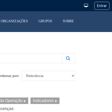
ORGANIZAÇÕES
GRUPOS
SOBRE
rdenar por
o da Operação
Indicadores
icenças: