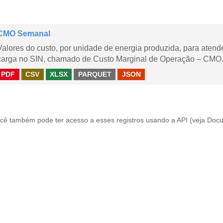
CMO Semanal
Valores do custo, por unidade de energia produzida, para aten
carga no SIN, chamado de Custo Marginal de Operação – CMO. 
PDF
CSV
XLSX
PARQUET
JSON
cê também pode ter acesso a esses registros usando a
API
(veja
Docu