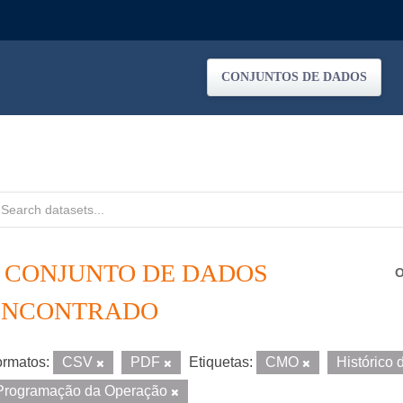
CONJUNTOS DE DADOS
1 CONJUNTO DE DADOS
O
ENCONTRADO
rmatos:
CSV
PDF
Etiquetas:
CMO
Histórico
Programação da Operação