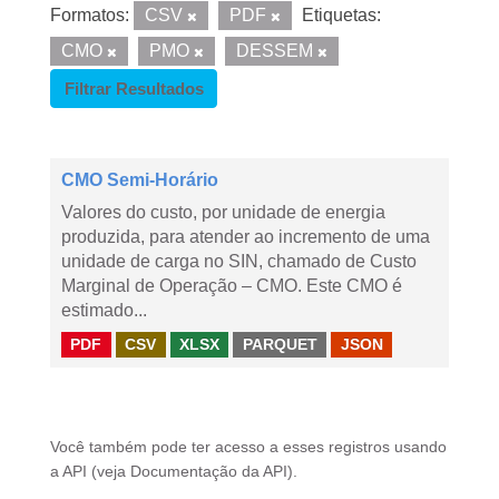
Formatos:
CSV
PDF
Etiquetas:
CMO
PMO
DESSEM
Filtrar Resultados
CMO Semi-Horário
Valores do custo, por unidade de energia
produzida, para atender ao incremento de uma
unidade de carga no SIN, chamado de Custo
Marginal de Operação – CMO. Este CMO é
estimado...
PDF
CSV
XLSX
PARQUET
JSON
Você também pode ter acesso a esses registros usando
a
API
(veja
Documentação da API
).