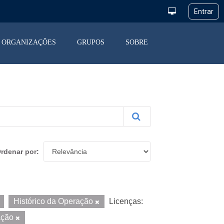
ORGANIZAÇÕES
GRUPOS
SOBRE
rdenar por
Histórico da Operação
Licenças:
ação