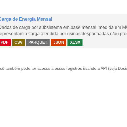
Carga de Energia Mensal
Dados de carga por subsistema em base mensal, medida em M
representam a carga atendida por usinas despachadas e/ou pr
PDF
CSV
PARQUET
JSON
XLSX
cê também pode ter acesso a esses registros usando a
API
(veja
Docu