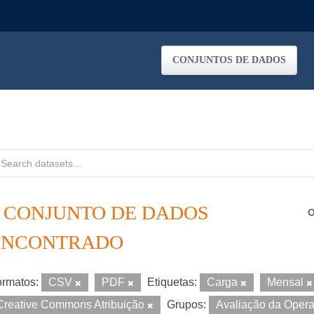
CONJUNTOS DE DADOS
1 CONJUNTO DE DADOS
O
ENCONTRADO
rmatos:
CSV
PDF
Etiquetas:
Carga
Mensal
Creative Commons Atribuição
Grupos:
Avaliação da Oper